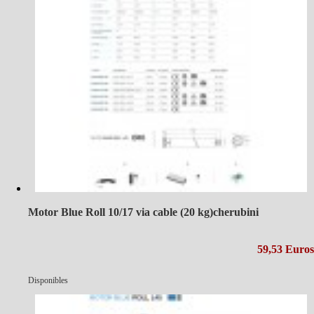
Motor Blue Roll 10/17 via cable (20 kg)cherubini
59,53 Euros
Disponibles