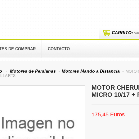
CARRITO:
va
TES DE COMPRAR
CONTACTO
io
Motores de Persianas
Motores Mando a Distancia
MOTOR 
>
>
>
ILLA RTS
MOTOR CHERUB
MICRO 10/17 +
175,45 Euros